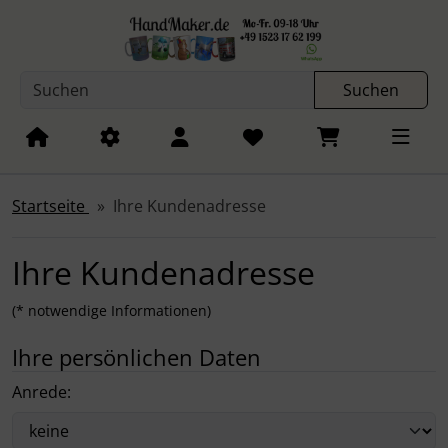
Sprungnavigation
Springe zum Inhalt
Springe zur Navigation
Spri
Suchen
Andenken
Aufkleber
Dünger
Auto
Foto Leinwand
Software
Startseite
Ihre Kundenadresse
Einhorn - Elfen
Fototapete
Ihre Kundenadresse
Eulen - Own
Plakat
(* notwendige Informationen)
Feuerwehr
Poster
Ihre persönlichen Daten
Fototassen
Werbeartikel
Anrede:
Fussball