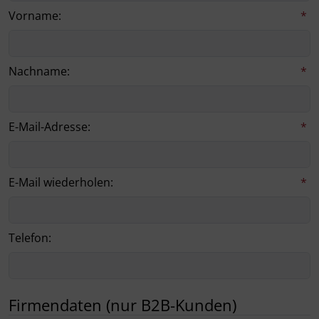
Vorname:
*
Landesbuttons
Namenstassen
Nachname:
*
Ostern
E-Mail-Adresse:
*
Schiffe
Schule
E-Mail wiederholen:
*
Sonstiges
Telefon:
Sternzeichen
Tiere
Firmendaten (nur B2B-Kunden)