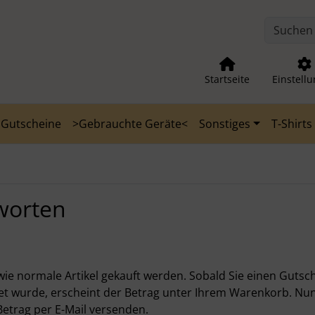
nge zum Login-Button
Springe zum Button für Einstellu
Startseite
Einstell
Gutscheine
>Gebrauchte Geräte<
Sonstiges
T-Shirts
worten
ie normale Artikel gekauft werden. Sobald Sie einen Gutsc
tet wurde, erscheint der Betrag unter Ihrem Warenkorb. Nu
etrag per E-Mail versenden.