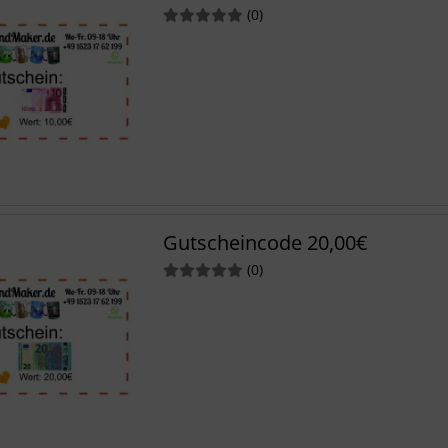
Bewertungen
(0
)
Gutscheincode 20,00€
Bewertungen
(0
)