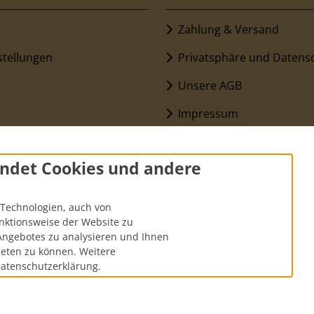
Zahlung & Versand
stellungen
Privatsphäre und Datens
Unsere AGB
Impressum
Gutscheine
ndet Cookies und andere
Kontakt
Widerrufsrecht & Widerru
Technologien, auch von
unktionsweise der Website zu
FAQ
Angebotes zu analysieren und Ihnen
ieten zu können. Weitere
Datenschutzerklärung.
hgestrichenen Preise entsprechen dem bisherigen Preis bei Hand
HandMaker.de © 2026