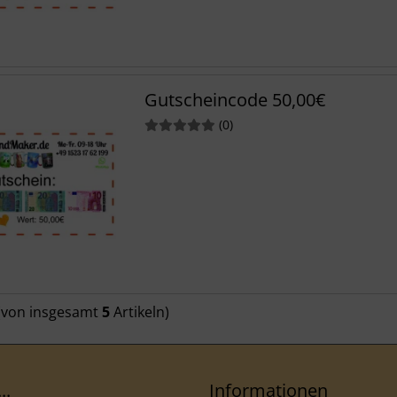
Gutscheincode 50,00€
Bewertungen
(0
)
(von insgesamt
5
Artikeln)
..
Informationen