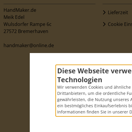
HandMaker.de
Lieferzeit
Meik Edel
Wulsdorfer Rampe 6c
Cookie Ein
27572 Bremerhaven
handmaker@online.de
Diese Webseite verwe
Technologien
Wir verwenden Cookies und ähnliche 
Drittanbietern, um die ordentliche F
gewährleisten, die Nutzung unseres 
ein bestmögliches Einkaufserlebnis b
Informationen finden Sie in unserer 
Die durc