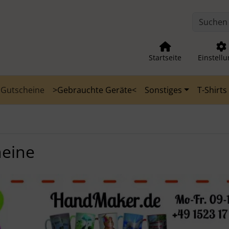
nge zum Login-Button
Springe zum Button für Einstellu
Startseite
Einstell
Gutscheine
>Gebrauchte Geräte<
Sonstiges
T-Shirts
heine