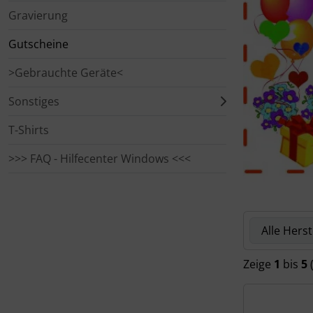
Gravierung
Landesbuttons
Gutscheine
Namenstassen
>Gebrauchte Geräte<
Sonstiges
Ostern
T-Shirts
Schiffe
>>> FAQ - Hilfecenter Windows <<<
Schule
Sonstiges
Hier können 
Sternzeichen
Zeige
1
bis
5
Tiere