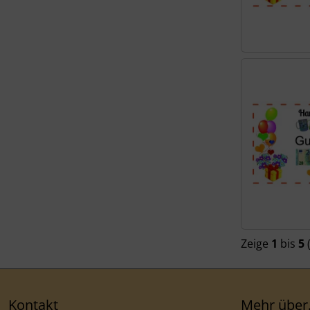
Zeige
1
bis
5
Kontakt
Mehr über.