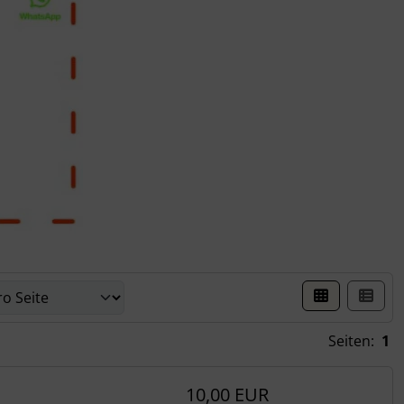
er Box- oder Listenansicht wählen.
Seiten:
1
10,00 EUR